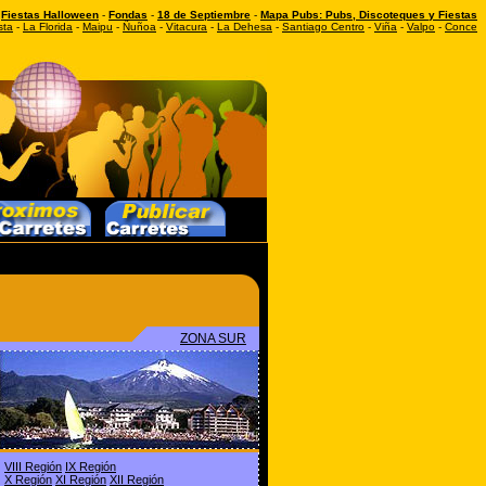
-
Fiestas Halloween
-
Fondas
-
18 de Septiembre
-
Mapa Pubs: Pubs, Discoteques y Fiestas
sta
-
La Florida
-
Maipu
-
Ñuñoa
-
Vitacura
-
La Dehesa
-
Santiago Centro
-
Viña
-
Valpo
-
Conce
ZONA SUR
VIII Región
IX Región
X Región
XI Región
XII Región