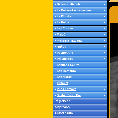
Bellavista/Recoleta
La Dehesa/Lo Barnechea
La Florida
La Reina
Las Condes
Maipú
Melipilla/Talagante
Ñuñoa
Puente Alto
Providencia
Santiago Centro
San Bernardo
San Miguel
Vitacura
Pubs Karaoke
Sushi - Sushi Bar
Regiones:
Algarrobo
Antofagasta