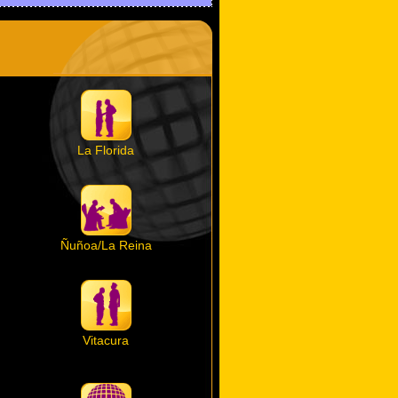
La Florida
Ñuñoa/La Reina
Vitacura