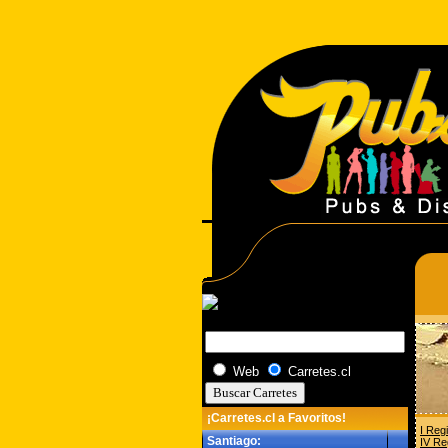
Web
Carretes.cl
¡Carretes.cl a Favoritos!
I Reg
Santiago:
IV Re