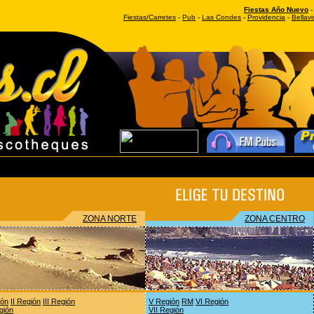
Fiestas Año Nuevo
Fiestas/Carretes
-
Pub
-
Las Condes
-
Providencia
-
Bellavi
ZONA NORTE
ZONA CENTRO
ión
II Región
III Región
V Región
RM
VI Región
gión
VII Región