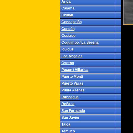
Arica
Calama
Chillan
Concepción
Concón
Copiapo
Coquimbo / La Serena
Iquique
Los Angeles
Osorno
Pucón / Villarica
Puerto Montt
Puerto Varas
Punta Arenas
Rancagua
Reñaca
San Fernando
San Javier
Talca
Temuco